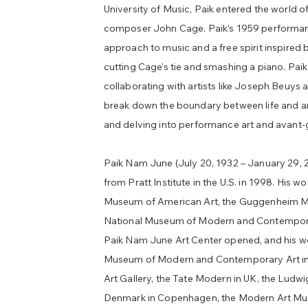
University of Music, Paik entered the world
composer John Cage. Paik's 1959 performan
approach to music and a free spirit inspired 
cutting Cage’s tie and smashing a piano. Pai
collaborating with artists like Joseph Beuys
break down the boundary between life and art
and delving into performance art and avant-
Paik Nam June (July 20, 1932 – January 29, 
from Pratt Institute in the U.S. in 1998. His
Museum of American Art, the Guggenheim M
National Museum of Modern and Contemporary
Paik Nam June Art Center opened, and his wor
Museum of Modern and Contemporary Art in 
Art Gallery, the Tate Modern in UK, the Ludw
Denmark in Copenhagen, the Modern Art Mus