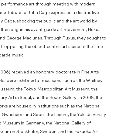
 of performance art through meeting with modern
ce Tribute to John Cage expressed a destructive
by Cage, shocking the public and the art world by
k then began his avant-garde art movement, Fluxus,
 and George Maciunas. Through Fluxus, they sought to
, opposing the object-centric art scene of the time
garde music.
2006) received an honorary doctorate in Fine Arts
 works were exhibited at museums such as the Whitney
useum, the Tokyo Metropolitan Art Museum, the
 Art in Seoul, and the Hoam Gallery. In 2008, the
ks are housed in institutions such as the National
Gwacheon and Seoul, the Leeum, the Yale University
ig Museum in Germany, the National Gallery of
eum in Stockholm, Sweden, and the Fukuoka Art