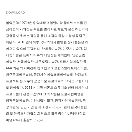
DOWNLOAD CV
엄익훈(b.1976)은 홍익대학교 일반대학원에서 조소를 전
공하고 박사과정을 수료한 조각가로 재료의 물성과 감각적
경험을 아우르는 작업을 통해 조각의 확장 가능성을 탐구
해왔다. 2010년대 이후 국내외에서 활발한 전시 활동을 이
어오고 있으며 표갤러리, 한벽원미술관, 여주시미술관, 김
세중미술관 등에서 다수의 개인전을 개최했다. 양평군립
미술관, 서울미술관, 제주도립미술관, 포항시립미술관 등
유수 기관의 기획전에 참여했으며 포항스틸아트페스티벌,
청주공예비엔날레, 금강자연미술프레비엔날레, 한강조각
프로젝트 등 다수의 공공미술 프로젝트와 야외조각 행사에
도 참여했다. 2013년 미국 버몬트 스튜디오 센터 레지던시
프로그램에 선정되었으며 그의 작품은 포항시립미술관,
양평군립미술관, 이천시립박물관, 금강자연미술센터, 공
공기관 및 민간 기업 등에 소장되어 있다. 현재 한국미술협
회 및 한국조각가협회 회원으로 활동 중이며, 중앙대학교
미술학부에 출강하고 있다.