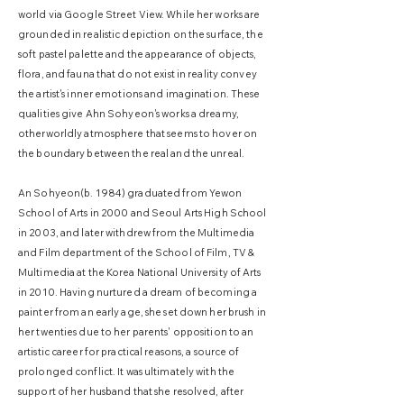
world via Google Street View. While her works are
grounded in realistic depiction on the surface, the
soft pastel palette and the appearance of objects,
flora, and fauna that do not exist in reality convey
the artist's inner emotions and imagination. These
qualities give Ahn Sohyeon's works a dreamy,
otherworldly atmosphere that seems to hover on
the boundary between the real and the unreal.
An Sohyeon(b. 1984) graduated from Yewon
School of Arts in 2000 and Seoul Arts High School
in 2003, and later withdrew from the Multimedia
and Film department of the School of Film, TV &
Multimedia at the Korea National University of Arts
in 2010. Having nurtured a dream of becoming a
painter from an early age, she set down her brush in
her twenties due to her parents' opposition to an
artistic career for practical reasons, a source of
prolonged conflict. It was ultimately with the
support of her husband that she resolved, after