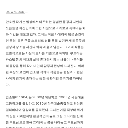
DOWNLOAD CV
안소현 작가는 일상에서 마주하는 평범한 풍경과 자연의
모습들을 자신만의 따스한 시선으로 바라보고 녹여내는 회
화 작업을 해오고 있다. 그녀는 직접 카메라에 담은 순간적
인 풍경, 혹은 구글 스트리트 뷰를 통해 발견한 세계 곳곳의
일상적 장소를 자신의 화폭에 옮겨 담는다. 그녀의 작품은
표면적으로는 사실적 묘사를 기반으로 하지만, 부드러운
파스텔 톤의 색채와 실제 존재하지 않는 사물이나 동식물
의 등장을 통해 작가 내면의 감정과 환상이 느껴진다. 이러
한 특징으로 인해 안소현 작가의 작품들은 현실과 비현실
사이의 경계에 존재하는 듯한 몽환적인 분위기를 자아낸
다.
안소현(b.1984)은 2000년 예원학교, 2003년 서울예술
고등학교를 졸업하고 2010년 한국예술종합학교 영상원
멀티미디어 영상과를 중퇴했다. 그녀는 어릴 적부터 화가
의 꿈을 키워왔지만 현실적인 이유로 그림 그리기를 반대
한 부모님으로 인해 20대에는 붓을 내려놓고 부모님과의