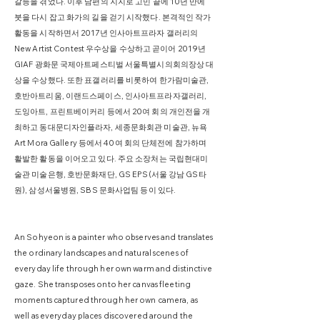
갈등을 겪었다. 이후 남편의 지지로 고민 끝에 10년 만에
붓을 다시 잡고 화가의 길을 걷기 시작했다. 본격적인 작가
활동을 시작하면서 2017년 인사아트프라자 갤러리의
New Artist Contest 우수상을 수상하고 곧이어 2019년
GIAF 광화문 국제아트페스티벌 서울특별시의회의장상 대
상을 수상했다. 또한 표갤러리를 비롯하여 한가람미술관,
호반아트리움, 이랜드스페이스, 인사아트프라자갤러리,
도잉아트, 프린트베이커리 등에서 20여 회의 개인전을 개
최하고 동대문디자인플라자, 세종문화회관 미술관, 뉴욕
Art Mora Gallery 등에서 40여 회의 단체전에 참가하며
활발한 활동을 이어오고 있다. 주요 소장처는 국립현대미
술관 미술은행, 호반문화재단, GS EPS(서울 강남 GS타
원), 삼성서울병원, SBS 문화사업팀 등이 있다.
An Sohyeon is a painter who observes and translates
the ordinary landscapes and natural scenes of
everyday life through her own warm and distinctive
gaze. She transposes onto her canvas fleeting
moments captured through her own camera, as
well as everyday places discovered around the