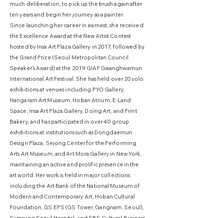
much deliberation, to pick up the brush again after
ten years and begin her journey as a painter.
Since launching her career in earnest, she received
the Excellence Award at the New Artist Contest
hosted by Insa Art Plaza Gallery in 2017, followed by
the Grand Prize (Seoul Metropolitan Council
Speaker's Award) at the 2019 GIAF Gwanghwamun
International Art Festival. She has held over 20 solo
exhibitions at venues including PYO Gallery,
Hangaram Art Museum, Hoban Atrium, E-Land
Space, Insa Art Plaza Gallery, Doing Art, and Print
Bakery, and has participated in over 40 group
exhibitions at institutions such as Dongdaemun
Design Plaza, Sejong Center for the Performing
Arts Art Museum, and Art Mora Gallery in New York,
maintaining an active and prolific presence in the
art world. Her work is held in major collections
including the Art Bank of the National Museum of
Modern and Contemporary Art, Hoban Cultural
Foundation, GS EPS (GS Tower, Gangnam, Seoul),