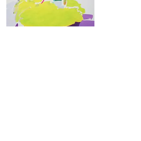
KIM Jeongseon 김정선
김정선 작가는 조선대학교 일반대학원 순수미술 회화과를
졸업하고 2008년 대한민국 미술대전 구상 부문 특선을 수
상했다. 그녀는 표갤러리를 비롯하여 ART MUSE 갤러리,
부산 상상마당, 서울아산병원갤러리, 현대백화점 등 23회
의 개인전을 개최하고 서울시립미술관, 광주시립미술관,
프랑스 IHAM 갤러리, Able Fine Art NY 갤러리 뉴욕, 하남
스타필드 문화광장, LG 시그니처 키친 스위트 청담 등 약
90여회의 단체전에 참가하여 왕성한 활동을 펼치고 있다.
또한 김정선 X 왁스 음반 싱글 NFT, GENUIO 이탈리아 신
발 브랜드와의 협업을 통해 그녀의 작품은 다양한 형태로
선보이며 뜨거운 관심을 받았다. 현재 그녀의 작품은 광주
시립미술관, 한국 사진사 연구소, SHC중공업, 국제자산투