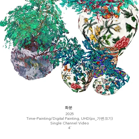
화분
2025
Time-Painting/Digital Painting, UHD(px_가변크기)
Single Channel Video
4’