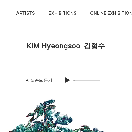
ARTISTS
EXHIBITIONS
ONLINE EXHIBITIO
KIM Hyeongsoo
김형수
AI 도슨트 듣기