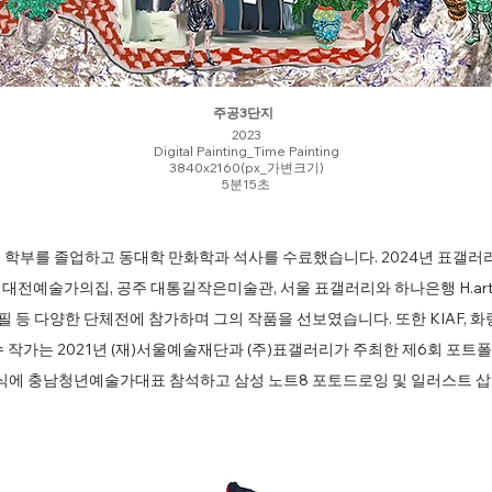
주공3단지
2023
Digital Painting_Time Painting
3840x2160(px_가변크기)
5분15초
학부를 졸업하고 동대학 만화학과 석사를 수료했습니다. 2024년 표갤러
 대전예술가의집, 공주 대통길작은미술관, 서울 표갤러리와 하나은행 H.art
, 필더필 등 다양한 단체전에 참가하며 그의 작품을 선보였습니다. 또한 KIAF,
 작가는 2021년 (재)서울예술재단과 (주)표갤러리가 주최한 제6회 포
포식에 충남청년예술가대표 참석하고 삼성 노트8 포토드로잉 및 일러스트 삽