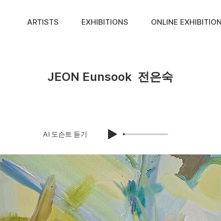
ARTISTS
EXHIBITIONS
ONLINE EXHIBITIO
JEON Eunsook
전은숙
AI 도슨트 듣기