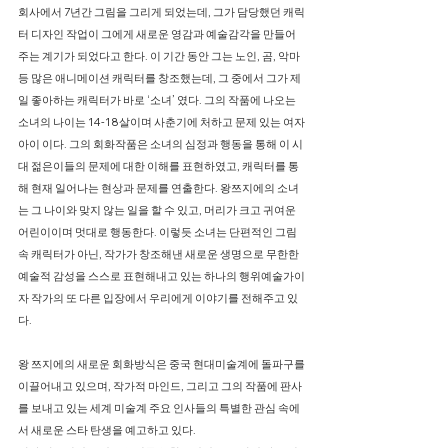
회사에서 7년간 그림을 그리게 되었는데, 그가 담당했던 캐릭
터 디자인 작업이 그에게 새로운 영감과 예술감각을 만들어
주는 계기가 되었다고 한다. 이 기간 동안 그는 노인, 곰, 악마
등 많은 애니메이션 캐릭터를 창조했는데, 그 중에서 그가 제
일 좋아하는 캐릭터가 바로 ‘소녀’ 였다. 그의 작품에 나오는
소녀의 나이는 14-18살이며 사춘기에 처하고 문제 있는 여자
아이 이다. 그의 회화작품은 소녀의 심정과 행동을 통해 이 시
대 젊은이들의 문제에 대한 이해를 표현하였고, 캐릭터를 통
해 현재 일어나는 현상과 문제를 연출한다. 왕쯔지에의 소녀
는 그 나이와 맞지 않는 일을 할 수 있고, 머리가 크고 귀여운
어린이이며 멋대로 행동한다. 이렇듯 소녀는 단편적인 그림
속 캐릭터가 아닌, 작가가 창조해낸 새로운 생명으로 무한한
예술적 감성을 스스로 표현해내고 있는 하나의 행위예술가이
자 작가의 또 다른 입장에서 우리에게 이야기를 전해주고 있
다.
왕 쯔지에의 새로운 회화방식은 중국 현대미술계에 돌파구를
이끌어내고 있으며, 작가적 마인드, 그리고 그의 작품에 판사
를 보내고 있는 세계 미술계 주요 인사들의 특별한 관심 속에
서 새로운 스타 탄생을 예고하고 있다.