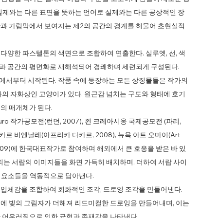
, 실제와는 다른 표면을 뜻하는 언어로 실제와는 다른 공상적인 장
과 가림막에서 보여지는 제2의 공간의 경계를 허물어 초현실적
다양한 파스텔톤의 색면으로 조합하여 연출한다. 실루엣, 선, 색
과 공간의 평면화로 재해석되어 경쾌하며 세련되게 구성된다.
에서부터 시작된다. 작품 속에 등장하는 모든 상징물들은 작가의
가의 자화상인 고양이가 있다. 원근감 넘치는 구도와 형태에 호기
의 매개체가 된다.
 작가공모전(런던, 2007), 죈 크레아시옹 국제공모전 (파리,
카르 비엔날레(아프리카 다카르, 2008), 뉴욕 아트 오마이(Art
009)에 한국대표작가로 참여하며 해외에서 큰 호응을 받은 바 있
되는 서랍의 이미지들을 화면 가득히 배치하며. 더하여 서랍 사이
인 요소들을 역동적으로 담아낸다.
입체감을 조합하여 회화적인 조각, 드로잉 조각을 만들어낸다.
에 빛의 그림자가 더해져 리드미컬한 드로잉을 만들어내며, 이는
 어우러짐으로 인한 균형과 존재감을 나타낸다.