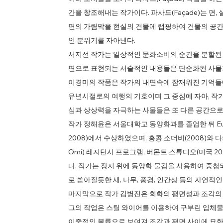
간을 창조해내는 작가이다. 파사드(Façade)는 면
면의 가림막을 현실의 건물에 랩핑하여 건물의 공간
인 분위기를 자아낸다.
서지선 작가는 일상적인 문화소비의 순간을 분할된 
면으로 표현되는 서술적인 내용들은 단순화된 사물
이경미의 작품은 작가의 내면속에 잠재워진 기억들
유년시절로의 여행의 기호이며 그 중심에 자아, 작
심과 상상력을 자극하는 사물들은 또 다른 공간으로
작가 정해윤은 서울대학교 동양화과를 졸업한 뒤 Euro
2008)에서 수상하였으며, 홍콩 소더비(2008)와 다
Omi) 레지던시 프로그램, 버몬트 스튜디오(미국 2
다. 작가는 장지 위에 동양화 물감을 사용하여 중첩
로 쏟아질듯한 새, 나무, 풍경, 인간상 등의 자연적
마지막으로 작가 김병진은 회화의 평면성과 조각의 
그의 작업은 스틸 와이어를 이용하여 구부린 입체물
이중적인 볼륨으로 보여져 조각과 평면 사이에 묘한