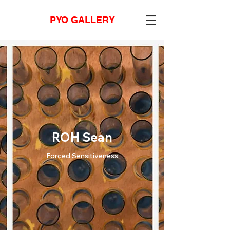
PYO GALLERY
ROH Sean
Forced Sensitiveness