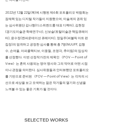
2022년 12월 22일(목)에 시행된 제6회 포트폴리오 박람회는
잠재력 있는 디지털 작가들이 지원했으며, 미술계의 권위 있
는 심사위원단 김나형(디스위켄드룸 대표 디렉터), 김현정
(경기도미술관 학예연구사), 신보슬(토탈미술관 책임큐레이
터), 윤수정(캔파운데이션 큐레이터), 정일주(퍼블릭 아트 편
집장)의 엄격하고 공정한 심사를 통해 총 7명(NUUFF, 김형
수, 손여울, 아파콜렉티브, 이웅철, 조영각, 추미림)의 입상자
를 선정했다. 이번 선정작가전의 제목인 《POV — Point of
View》는 흔히 사용되는 영어 명사와 그의 약어로 어떤 시점
이나 관점을 의미한다. 심사위원들과 인터뷰했던 포트폴리오
를 기반으로 준비된 《POV — Point of View》는 각자의 시
선으로 세상을 보고 모색하는 젊은 작가들의 열기와 신념을
느껴볼 수 있는 좋은 기회가 될 것이다.
SELECTED WORKS