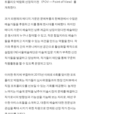
트폴리오 박람회 선정작가전 《POV — Point of View》를
개최한다.
과거 피렌체의 메디치 가문은 문예부흥의 한복판에서 수많은
예술가들을 후원하고 이를 통해 한시대를 지배했다. 하지만
메디치 가문이 예술적인 상류 계급의 상징이었다면 예술재단
은 동시대의 누구나 참여할 수 있고, 작은 힘일지라도 예술가
들을 후원하고 지지할 수 있는 여건을 만드는 역할을 한다. 작
가와 후원자 간의 커뮤니케이션 공간으로 활성화할 목적으로
설립된 (재)서울에술재단은 미술계 입문 기회가 부족한 신진
작가들을 발굴하고 양성하며, 작가들이 재단을 통해 꾸준히
작품활동을 할 수 있도록 운영되고 있다.
이러한 취지에 부합하여 2015년 이래로 6회를 맞이한 포트
폴리오 박람회는 작가들이 심사위원들과의 현장 인터뷰에서
직접 포트폴리오를 선보일 수 있는 기회를 제공했다. 높게만
느껴지는 미술계 문턱을 낮추어 미술시장의 문제를 해결하고
작가로서의 방향성과 가능성을 가늠해 보는 자리로, 매년 우
수한 아티스트들을 소개하고, 대중의 예술에 대한 전문성과
관심을 확대 시키기 위한 차원으로 연계된 선정 작가 전시는
큰 의미를 가진다.