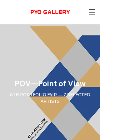
PYO GALLERY
POV—Point of View
6TH PORTFOLIO FAIR — 7 SELECTED
ARTISTS