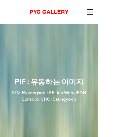
PYO GALLERY
PIF : 유동하는 이미지
KIM Hyeongsoo LEE Jun Won JEON
Eunsook CHOI Seungyoon