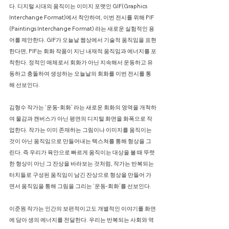
다. 디지털 시대의 움직이는 이미지 포맷인 GIF(Graphics
Interchange Format)에서 착안하여, 이번 전시를 위해 PIF
(Paintings Interchange Format) 라는 새로운 실험적인 용
어를 제안한다. GIF가 오늘날 웹상에서 기술적 움직임을 표현
한다면, PIF는 회화 작품이 지닌 내재적 움직임과 에너지를 포
착한다. 정적인 매체로서 회화가 아닌 지속해서 운동하고 유
동하고 충돌하여 생성하는 오늘날의 회화를 이번 전시를 통
해 선보인다.
김형수 작가는 ‘운동-회화’ 라는 새로운 회화의 영역을 개척하
여 물감과 캔버스가 아닌 평면의 디지털 화면을 화폭으로 작
업한다. 작가는 이미 존재하는 그림이나 이미지를 움직이는
것이 아닌 움직임으로 만들어내는 텍스쳐를 통해 형상을 그
린다. 즉 우리가 육안으로 빠르게 움직이는 대상을 볼 때 뚜렷
한 형상이 아닌 그 잔상을 바라보는 것처럼, 작가는 반복되는
터치들로 구성된 움직임이 남긴 잔상으로 형상을 만들어 가
면서 움직임을 통해 그림을 그리는 ‘운동-회화’를 선보인다.
이준원 작가는 인간의 보편적이고도 개별적인 이야기를 화면
에 담아 생의 에너지를 전달한다. 우리는 반복되는 사회와 역