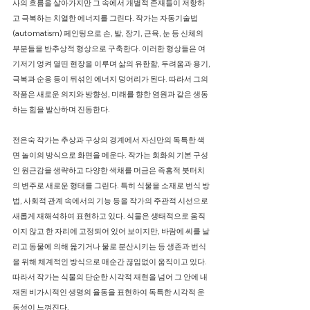
사의 흐름을 살아가지만 그 속에서 개별적 존재들이 저항하
고 극복하는 치열한 에너지를 그린다. 작가는 자동기술법
(automatism) 페인팅으로 손, 발, 장기, 근육, 눈 등 신체의
부분들을 반추상적 형상으로 구축한다. 이러한 형상들은 여
기저기 엉켜 열띤 현장을 이루며 삶의 유한함, 두려움과 용기,
극복과 순응 등이 뒤섞인 에너지 덩어리가 된다. 따라서 그의
작품은 새로운 의지와 방향성, 미래를 향한 염원과 같은 생동
하는 힘을 발산하며 진동한다.
전은숙 작가는 추상과 구상의 경계에서 자신만의 독특한 색
면 놀이의 방식으로 화면을 메운다. 작가는 회화의 기본 구성
인 원근감을 생략하고 다양한 색채를 머금은 즉흥적 붓터치
의 변주로 새로운 형태를 그린다. 특히 식물을 소재로 번식 방
법, 사회적 관계 속에서의 기능 등을 작가의 주관적 시선으로
새롭게 재해석하여 표현하고 있다. 식물은 생태적으로 움직
이지 않고 한 자리에 고정되어 있어 보이지만, 바람에 씨를 날
리고 동물에 의해 옮기거나 물로 분산시키는 등 생존과 번식
을 위해 체계적인 방식으로 매순간 끊임없이 움직이고 있다.
따라서 작가는 식물의 단순한 시각적 재현을 넘어 그 안에 내
재된 비가시적인 생명의 율동을 표현하여 독특한 시각적 운
동성이 느껴진다.