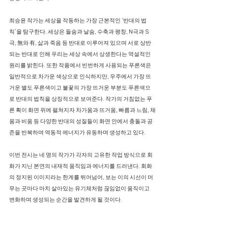
최승윤 작가는 세상을 작동하는 가장 근본적인 ‘반대의 법
칙’을 탐구한다. 세상은 들숨과 날숨, 수축과 팽창, N극과 S
극, 無와 有, 삶과 죽음 등 반대로 이루어져 있으며 서로 상반
되는 반대로 인해 우리는 세상 속에서 상생한다는 역설적인
원리를 밝힌다. 또한 작품에서 빈번하게 사용되는 푸른색은
일반적으로 차가운 색상으로 인식하지만, 우주에서 가장 뜨
거운 별도 푸른색이고 불꽃의 가장 뜨거운 부분도 푸른색으
로 반대의 법칙을 상징적으로 보여준다. 작가의 거침없는 푸
른 획이 화면 위에 펼쳐지자 차가움과 뜨거움, 빠름과 느림, 채
움과 비움 등 다양한 반대의 성질들이 화면 안에서 충돌과 공
존을 반복하며 역동적 에너지가 유동하며 생성하고 있다.
이번 전시는 네 명의 작가가 각자의 고유한 작업 방식으로 회
화가 지닌 본연의 내재적 움직임과 에너지를 드러낸다. 회화
의 정지된 이미지라는 한계를 뛰어넘어, 보는 이의 시선이 머
무는 곳마다 마치 살아있는 유기체처럼 끊임없이 움직이고
변화하며 생성되는 순간을 발견하게 될 것이다.