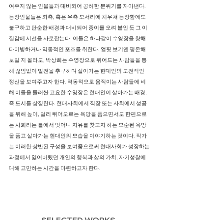
여주지 않는 인물들과 대비되어 공허한 분위기를 자아낸다.
등장인물들은 좌측, 혹은 우측 모서리에 치우쳐 등장함에도
불구하고 단순한 배경과 대비되어 종이를 오려 붙인 듯 그 이
질감에 시선을 사로잡는다. 이들은 하나같이 수영장을 향해
다이빙하거나 역동적인 포즈를 취한다. 얼핏 보기엔 평온해
보일 지 몰라도, 박상희는 수영장으로 뛰어드는 사람들을 통
해 끊임없이 발전을 추구하며 살아가는 현대인의 도전적인
정신을 보여주고자 한다. 역동적으로 움직이는 사람들에 비
해 이들을 둘러싼 고요한 수영장은 현대인이 살아가는 배경,
즉 도시를 상징한다. 현대사회에서 직장 또는 사회에서 성공
을 위해 높이, 멀리 뛰어오르는 욕망을 품으면서도 한편으로
는 사회라는 틀에서 벗어나 자유를 찾고자 하는 모순된 욕망
을 품고 살아가는 현대인의 모습을 이야기하는 것이다. 작가
는 이러한 상반된 구성을 보여줌으로써 현대사회가 성장하는
과정에서 잃어버렸던 개인의 행복과 삶의 가치, 자기성찰에
대해 고민하는 시간을 마련하고자 한다.