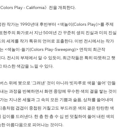
ors Play - California》전을 개최한다.
 작가는 1990년대 후반부터 <색놀이(Colors Play)>를 주제
상표현주의 화가로서 지난 50여년 간 꾸준히 생의 진실과 미의 진실
조의 세계를 작가 특유의 언어로 표출한다. 이번 전시에서는 작가
<색놀이-쓸기(Colors Play-Sweeping)> 연작의 최근작
전시 된다. 전시의 부제에서 알 수 있듯이, 최근작들은 특히 따뜻하고 햇
 따스한 색감을 느낄 수 있다.
작은 캔버스 위에 붓으로 ‘그려낸’ 것이 아니라 빗자루로 색을 ‘쓸어’ 만들
어 내는 과정을 반복하면서 화면 중앙에 무수한 색의 결을 쌓는 것이
작가는 지나온 세월과 그 속의 모든 기쁨과 슬픔, 상처를 쓸어내며
 지층처럼 겹겹이 중첩된 거칠고도 부드러운 색의 결은 탄탄한 색
깊이를 드러낸다. 한 층 한 층 수 십 번 덧칠하여 쓸어 내린 색의
숙한 아름다움으로 피어나는 것이다.