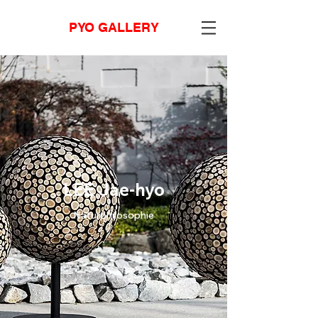
PYO GALLERY
LEE Jae-hyo
Naturphilosophie