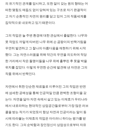
의 유기적인 관계를 암시하고, 또한 알이 갖는 원의 형태는 어
떠한 맺힘도 매듭도 없이 닫혀져 있는 구조로 자기 완결적이
고 자기 순환적인 자연의 원리를 담고 있어 그의 작품세계를
집약적으로 내포하고 있기 때문이다.
그의 작업은 늘 주변 환경에 대한 관심에서 출발한다. 나무와
못 작업도 까맣게 타버린 나무 위에 슨 곰팡이의 반짝거림을
우연히 발견하고 그 찰나의 아름다움을 재현하기 위해 시작
했다. 그는 자연스러움을 위해 약간의 우연을 의도하여 적당
한 거리에서 작은 돌맹이들을 나무 위에 흩뿌린 후 못을 박을
위치를 잡았다. 이렇게 우연한 순간에 발견해 낸 자연은 그의
작품 위에서 반짝인다.
자연에서 취한 단순한 재료들로 이루어진 그의 작업은 반면
에 섬세한 공예성을 통해 인공적일 만큼 완벽한 조형미을 갖
는다. 자연을 닮아 자연 속에서 살고 있는 이재효가 우리나라
에서 내로라하는 현대적인 상업공간들로부터 가장 많은 러브
콜을 받는 작가가 되었듯이 항상 자연과 인공이라는 말이 동
시에 따라붙는 이재효의 작업은 아이러니 하다는 평가를 받
기도 한다. 그의 순박함과 장인정신이 상업성으로부터 자유