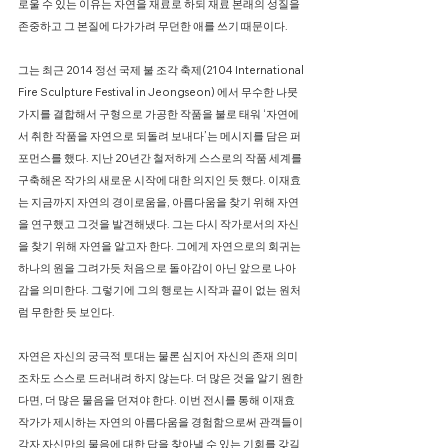
로울 수 있는 이유는 자연을 재료로 하되 재료 본래의 성질을
존중하고 그 본질에 다가가려 무던한 애를 쓰기 때문이다.
그는 최근 2014 정선 국제 불 조각 축제(2104 International
Fire Sculpture Festival in Jeongseon) 에서 무수한 나뭇
가지를 결합해서 구형으로 가공한 작품을 불로 태워 ‘자연에
서 취한 작품을 자연으로 되돌려 보내다’는 메시지를 담은 퍼
포먼스를 했다. 지난 20년간 철저하게 스스로의 작품 세계를
구축해온 작가의 새로운 시작에 대한 의지인 듯 했다. 이재효
는 지금까지 자연의 경이로움을, 아름다움을 찾기 위해 자연
을 연구했고 그것을 발견해냈다. 그는 다시 작가로서의 자신
을 찾기 위해 자연을 알고자 한다. 그에게 자연으로의 회귀는
하나의 원을 그려가듯 처음으로 돌아감이 아닌 앞으로 나아
감을 의미한다. 그렇기에 그의 행로는 시작과 끝이 없는 원처
럼 무한한 듯 보인다.
자연은 자신의 궁극적 토대는 물론 심지어 자신의 존재 의미
조차도 스스로 드러내려 하지 않는다. 더 많은 것을 알기 원한
다면, 더 많은 물음을 던져야 한다. 이번 전시를 통해 이재효
작가가 제시하는 자연의 아름다움을 경험함으로써 관객들이
각자 자신만의 물음에 대한 답을 찾아낼 수 있는 기회를 갖길