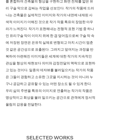
를 혼합하여 건축물의 형상을 구현하고 화면 전체를 얇은 유
리 구슬 막으로 감싸는 작업을 선보인다. 작가의 작품에 드러
나는 건축물은 실제적인 이미지와 작가의 내면에 내재된 사
색적 이미지가 더해진 것으로 작가 작품 특유의 장엄한 아우
라가 느껴진다. 작가가 표현해내는 전형적 표현 기법 중 하나
인 유리구슬 막이 이미지 위에 한 겹 덮어짐으로써 구슬 막 속
에 저장된 장면은 은유적 실체로 변형되고 마치 시간이 멈춘
것 같은 공간성으로 표출된다. 그려지고 덮여지는 과정을 반
복하여 아련해진 이미지들은 세계에 대한 작가의 지속적인
관심을 형상의 재현보다 의미와 감정전달의 맥락으로 표현하
고 있는 것이다. 일종의 데쟈뷰를 불러일으키는 작가의 작품
은 그들이 경험하고 소유한 그곳을 지시하는 것이 아니라 누
구나 공감하고 공유할 수 있는 어떤 장소도 될 수 있게 한다.
우리 삶의 주변을 특유의 이미지로 연출하는 작가의 작품은
명상적이고 회상을 불러 일으키는 공간으로 관객에게 정서적
울림의 감응을 전달한다.
SELECTED WORKS