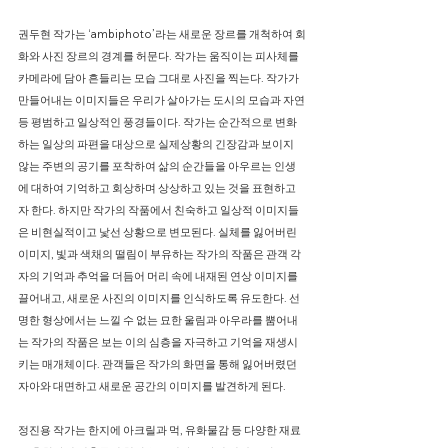
권두현 작가는 ‘ambiphoto’라는 새로운 장르를 개척하여 회
화와 사진 장르의 경계를 허문다. 작가는 움직이는 피사체를
카메라에 담아 흔들리는 모습 그대로 사진을 찍는다. 작가가
만들어내는 이미지들은 우리가 살아가는 도시의 모습과 자연
등 평범하고 일상적인 풍경들이다. 작가는 순간적으로 변화
하는 일상의 파편을 대상으로 실제상황의 긴장감과 보이지
않는 주변의 공기를 포착하여 삶의 순간들을 아우르는 인생
에 대하여 기억하고 회상하며 상상하고 있는 것을 표현하고
자 한다. 하지만 작가의 작품에서 친숙하고 일상적 이미지들
은 비현실적이고 낯선 상황으로 변모된다. 실체를 잃어버린
이미지, 빛과 색채의 떨림이 부유하는 작가의 작품은 관객 각
자의 기억과 추억을 더듬어 머리 속에 내재된 연상 이미지를
끌어내고, 새로운 사진의 이미지를 인식하도록 유도한다. 선
명한 형상에서는 느낄 수 없는 묘한 울림과 아우라를 뿜어내
는 작가의 작품은 보는 이의 심층을 자극하고 기억을 재생시
키는 매개체이다. 관객들은 작가의 화면을 통해 잃어버렸던
자아와 대면하고 새로운 공간의 이미지를 발견하게 된다.
정진용 작가는 한지에 아크릴과 먹, 유화물감 등 다양한 재료