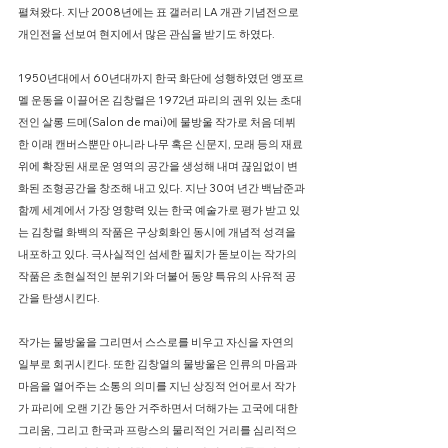
펼쳐왔다. 지난 2008년에는 표 갤러리 LA 개관 기념전으로
개인전을 선보여 현지에서 많은 관심을 받기도 하였다.
1950년대에서 60년대까지 한국 화단에 성행하였던 앵포르
멜 운동을 이끌어온 김창렬은 1972년 파리의 권위 있는 초대
전인 살롱 드메(Salon de mai)에 물방울 작가로 처음 데뷔
한 이래 캔버스뿐만 아니라 나무 혹은 신문지, 모래 등의 재료
위에 확장된 새로운 영역의 공간을 생성해 내며 끊임없이 변
화된 조형공간을 창조해 내고 있다. 지난 30여 년간 백남준과
함께 세계에서 가장 영향력 있는 한국 예술가로 평가 받고 있
는 김창렬 화백의 작품은 구상회화인 동시에 개념적 성격을
내포하고 있다. 극사실적인 섬세한 필치가 돋보이는 작가의
작품은 초현실적인 분위기와 더불어 동양 특유의 사유적 공
간을 탄생시킨다.
작가는 물방울을 그리면서 스스로를 비우고 자신을 자연의
일부로 회귀시킨다. 또한 김창열의 물방울은 인류의 마음과
마음을 열어주는 소통의 의미를 지닌 상징적 언어로서 작가
가 파리에 오랜 기간 동안 거주하면서 더해가는 고국에 대한
그리움, 그리고 한국과 프랑스의 물리적인 거리를 심리적으