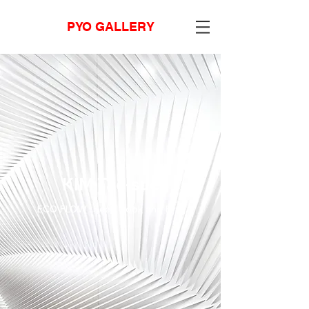
PYO GALLERY
KIM Tae-sue
ECO FLOW : Seek, Look and Find