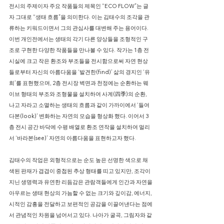
전시의 주제이자 주요 작품들의 제목인 “ECO FLOW”는 글
자 그대로 “생태 흐름”을 의미한다. 이는 김태수의 조각을 관
류하는 키워드이면서 그의 관심사를 대변해 주는 용어이다.
이번 개인전에서는 생태의 각기 다른 양상들을 조형적인 구
조로 구현한 다양한 작품들을 만나볼 수 있다. 작가는 1층 전
시실에 크고 작은 환조와 부조들을 전시함으로써 자연 현상
들로부터 자신의 아름다움을 ‘발견한(find)’ 삶의 경지인 ‘유
희’를 표현했으며, 2층 전시장 벽면과 천정에는 순환하는 웨
이브 형태의 부조와 조형물을 설치하여 사계(四季)의 순환,
나고 자라고 소멸하는 생태의 흐름과 같이 가까이에서 ‘들여
다본(look)’ 변화하는 자연의 모습을 형상화 했다. 이어서 3
층 전시 공간 바닥에 수평 배열로 환조 연작을 설치하여 멀리
서 ‘바라본(see)’ 자연의 아름다움을 표현하고자 했다.
김태수의 작업은 외형적으로는 순도 높은 선명한 색으로 채
색된 판재가 겹겹이 중첩된 추상 형태를 띠고 있지만, 조각이
지닌 생명력과 유연한 리듬감은 관람객들에게 인간과 자연을
아우르는 생태 현상의 가늠할 수 없는 크기와 깊이감, 에너지,
시적인 감흥을 전달하고 보편적인 공감을 이끌어낸다는 점에
서 관념적인 차원을 넘어서고 있다. 나아가 굴곡, 그림자와 같