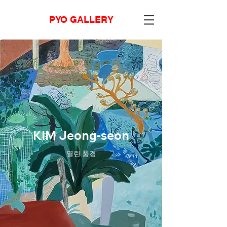
PYO GALLERY
KIM Jeong-seon
열린 풍경