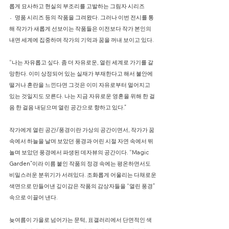
롭게 묘사하고 현실의 부조리를 고발하는 그림자 시리즈
명〮품 시리즈 등의 작품을 그려왔다. 그러나 이번 전시를 통
해 작가가 새롭게 선보이는 작품들은 이전보다 작가 본인의
내면 세계에 집중하며 작가의 기억과 꿈을 꺼내 보이고 있다.
“나는 자유롭고 싶다. 좀 더 자유로운, 열린 세계로 가기를 갈
망한다. 이미 상정되어 있는 실재가 부재한다고 해서 불안에
떨거나 혼란을 느낀다면 그것은 이미 자유로부터 멀어지고
있는 것일지도 모른다. 나는 지금 자유로운 영혼을 위해 한 걸
음 한 걸음 내딛으며 열린 공간으로 향하고 있다.”
작가에게 열린 공간/풍경이란 가상의 공간이면서, 작가가 꿈
속에서 하늘을 날며 보았던 풍경과 어린 시절 자연 속에서 뛰
놀며 보았던 풍경에서 파생된 데자뷰의 공간이다. “Magic
Garden”이라 이름 붙인 작품의 정경 속에는 평온하면서도
비밀스러운 분위기가 서려있다. 조화롭게 어울리는 다채로운
색면으로 만들어낸 깊이감은 작품의 감상자들을 “열린 풍경”
속으로 이끌어 낸다.
늦여름이 가을로 넘어가는 문턱, 표갤러리에서 단면적인 색