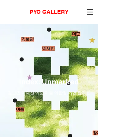
PYO GALLERY
Index: Unmarked
김보민 이재선 이준 이플 이한정 이헌 황지윤