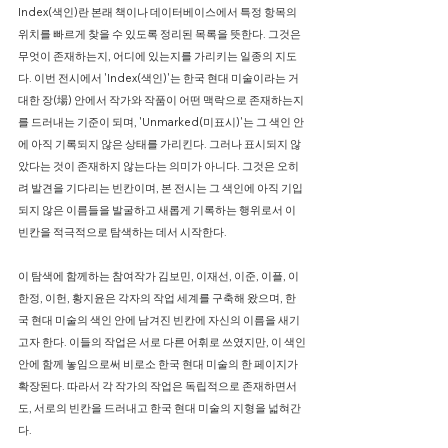
Index(색인)란 본래 책이나 데이터베이스에서 특정 항목의
위치를 빠르게 찾을 수 있도록 정리된 목록을 뜻한다. 그것은
무엇이 존재하는지, 어디에 있는지를 가리키는 일종의 지도
다. 이번 전시에서 'Index(색인)'는 한국 현대 미술이라는 거
대한 장(場) 안에서 작가와 작품이 어떤 맥락으로 존재하는지
를 드러내는 기준이 되며, 'Unmarked(미표시)'는 그 색인 안
에 아직 기록되지 않은 상태를 가리킨다. 그러나 표시되지 않
았다는 것이 존재하지 않는다는 의미가 아니다. 그것은 오히
려 발견을 기다리는 빈칸이며, 본 전시는 그 색인에 아직 기입
되지 않은 이름들을 발굴하고 새롭게 기록하는 행위로서 이
빈칸을 적극적으로 탐색하는 데서 시작한다.
이 탐색에 함께하는 참여작가 김보민, 이재선, 이준, 이플, 이
한정, 이헌, 황지윤은 각자의 작업 세계를 구축해 왔으며, 한
국 현대 미술의 색인 안에 남겨진 빈칸에 자신의 이름을 새기
고자 한다. 이들의 작업은 서로 다른 어휘로 쓰였지만, 이 색인
안에 함께 놓임으로써 비로소 한국 현대 미술의 한 페이지가
확장된다. 따라서 각 작가의 작업은 독립적으로 존재하면서
도, 서로의 빈칸을 드러내고 한국 현대 미술의 지형을 넓혀간
다.