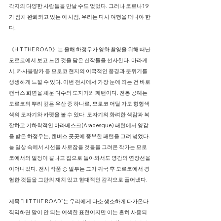
각지의 다양한 사람들을 만날 수도 없었다. 그러나 코로나19
가 점차 완화되고 있는 이 시점, 우리는 다시 여행을 떠나야 한
다.
《HIT THE ROAD》는 올해 하정우가 영화 촬영을 위해 떠난
모로코에서 보고 느낀 것을 담은 신작들을 선사한다. 마라케
시, 카사블랑카 등 모로코 현지의 이국적인 풍경과 분위기를
생생하게 느낄 수 있다. 이번 전시에서 가장 눈에 띄는 건 바로
캔버스 화면을 채운 다수의 도자기와 패턴이다. 전통 공예는
모로코의 뿌리 깊은 유산 중 하나로, 모로코 어딜 가도 형형색
색의 도자기와 카펫을 볼 수 있다. 도자기의 화려한 색감과 복
잡하고 기하학적인 아라베스크(Arabesque) 패턴에서 영감
을 받은 하정우는, 캔버스 곳곳에 풍부한 패턴을 그려 넣었다.
늘 일상 속에서 시선을 사로잡을 것들을 그려온 작가는 모로
코에서의 일정이 끝나고 집으로 돌아와서도 영감의 연장선을
이어나갔다. 전시 작품 중 일부는 그가 귀국 후 모로코에서 경
험한 것들을 그만의 재치 있고 현대적인 감각으로 풀어냈다.
제목 “HIT THE ROAD”는 우리에게 다소 생소하게 다가온다.
직역하면 말이 안 되는 어색한 표현이지만 이는 흔히 사용되