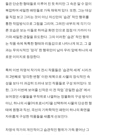
들은 단순한 형태들로 이루어 진 듯 하지만 그 속은 알 수 없이
복잡하며 세밀한 패턴들로 가득 채워져 있다. 또한, 그는 대상
을 직접 보고 그리는 것이 아닌 자신만의 ‘습관’ 적인 행위를
통한 작업방식으로 그림을 그리며, 그려진 내부의 제 각기 다
른 모습은 보는 이들로 하여금 화면 안으로 점점 더 가까이 다
가와 세밀한 관찰을 유도한다. 그의 이러한 ‘습관’ 적인 행위
는 작품 속에 독특한 형태와 리듬감으로 나타나게 되고, 그 결
과는 무의식적인 ‘망각’ 한 행위만이 남아 우리 앞에 하나의 새
로운 이미지로 등장한다.
특히 이번 차영석 작가의 전시 작품들은 ‘습관적 세계’ 시리즈
의 2번째로 ‘망각한 변형’ 이란 제목으로 사물의 장식적인 속
성을 보다 더 과감히 드러내 보인 작품들로 구성 되어있다. 또
한, 그가 이번에 보여줄 신작은 이 전 작업 ’은밀한 습관’ 에서
보여졌던 사물들을 무작위로 나열하는 정물화의 구성 방식이
아닌, 하나의 사물(마트료시카)을 선택하여 사물의 단순한 형
태에 원형과 직선, 곡선의 기하학적인 패턴이 하나의 화면을
자유롭게 구성한 작품들을 새롭게 선보인다.
차영석 작가의 개인적이고 습관적인 행위가 가득 묻어난 그