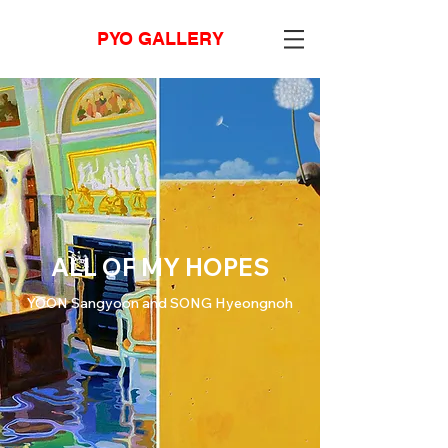
PYO GALLERY
ALL OF MY HOPES
YOON Sangyoon and SONG Hyeongnoh