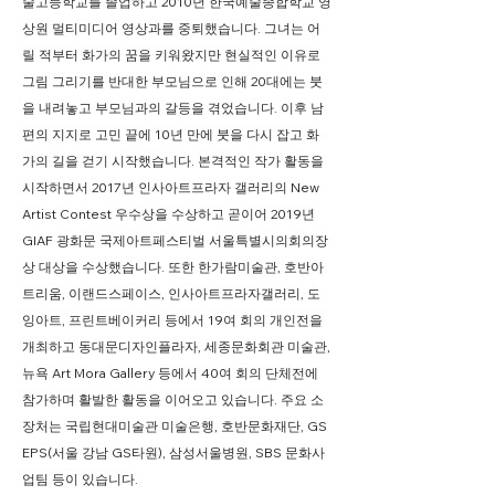
술고등학교를 졸업하고 2010년 한국예술종합학교 영
상원 멀티미디어 영상과를 중퇴했습니다. 그녀는 어
릴 적부터 화가의 꿈을 키워왔지만 현실적인 이유로
그림 그리기를 반대한 부모님으로 인해 20대에는 붓
을 내려놓고 부모님과의 갈등을 겪었습니다. 이후 남
편의 지지로 고민 끝에 10년 만에 붓을 다시 잡고 화
가의 길을 걷기 시작했습니다. 본격적인 작가 활동을
시작하면서 2017년 인사아트프라자 갤러리의 New
Artist Contest 우수상을 수상하고 곧이어 2019년
GIAF 광화문 국제아트페스티벌 서울특별시의회의장
상 대상을 수상했습니다. 또한 한가람미술관, 호반아
트리움, 이랜드스페이스, 인사아트프라자갤러리, 도
잉아트, 프린트베이커리 등에서 19여 회의 개인전을
개최하고 동대문디자인플라자, 세종문화회관 미술관,
뉴욕 Art Mora Gallery 등에서 40여 회의 단체전에
참가하며 활발한 활동을 이어오고 있습니다. 주요 소
장처는 국립현대미술관 미술은행, 호반문화재단, GS
EPS(서울 강남 GS타원), 삼성서울병원, SBS 문화사
업팀 등이 있습니다.