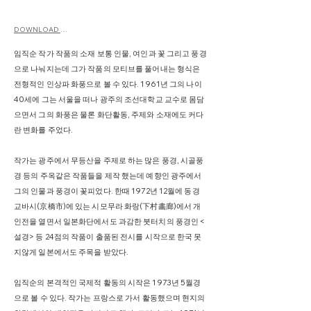
DOWNLOAD CV
임직순 작가 작품의 소재 보통 인물, 여인과 꽃 그리고 풍경
으로 나눠지는데 그가 작품의 모티브를 풀어내는 형식은
전형적인 인상파 화풍으로 볼 수 있다. 1961년 그의 나이
40세에 그는 서울을 떠나 광주의 조선대학교 교수로 몸담
으면서 그의 화풍은 물론 화단활동, 주제와 소재에도 커다
란 변화를 주었다.
작가는 광주에서 무등산을 주제로 하는 많은 풍경, 시골풍
경 등의 주옥같은 작품들을 제작 했는데 예향인 광주에서
그의 인물과 풍경이 꽃피었다. 한때 1972년 12월에 동경
교바시(京橋市)에 있는 시모무라 화랑(下村畵廊)에서 개
인전을 열면서 일본화단에서도 과감한 붓터치의 풍경인 <
설경> 등 24점의 작품이 출품된 전시를 시작으로 한국 못
지않게 일본에서도 주목을 받았다.
임직순의 본격적인 국제적 활동의 시작은 1973년 5월경
으로 볼 수 있다. 작가는 프랑스로 가서 활동했으며 현지의