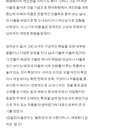
화랑에서의 개인전을 가지기도 했다. 그러나 그는 1974년
서울로 돌아온 것을 기념으로 현대화랑에서 개인전을 개최
했는데 이때의 작품은 전형적인 인물화로 흔히 보는 실내
외 사물을 배경으로 한 소녀상이거나 여인상으로 성황을
이루었다. 이 시기의 작품들은 한국적인 고유의 주제와 인
상파적인 색채로 호평을 받았다.
임직순이 즐겨 그린 소녀의 구성적인 특질을 보면 대부분
꽃들이나 다양한 표정을 지닌 실내 기물에 어울려 있지만
그 인물이 배경과 구별된 하나의 독립된 대상이나 사물로
있기 보다는 배경과 어울려 서로 조화를 이루는 흐름에서
놓여 있는 것이 특징이다. 아마도 이것은 모델 개인의 특징
이나 개성보다는 화면 전체의 조화, 구성이나 어울림을 중
요시한 이유이다. 전체적으로 소녀나 여인, 정물 꽃과 같은
소재를 초기에는 빛과 색채의 효과에 두면서 작업했지만
동일한 주제와 소재라도 특징을 살려 임직순만의 화면구성
으로 격조 있는 작품을 탄생하였기에 대중으로부터 큰 인
기를 얻었다.
(김달진미술연구소 ‘불한국의 또 다른 마티스, 색채화가 임
직순’ 참고)