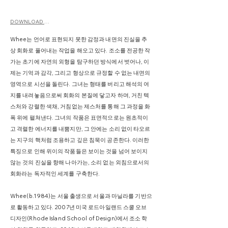
DOWNLOAD CV
Whee는 언어로 표현되지 못한 감정과 내면의 진실을 추
상 회화로 풀어내는 작업을 해오고 있다. 조소를 전공한 작
가는 초기에 자연의 외형을 탐구하던 방식에서 벗어나, 이
제는 기억과 감각, 그리고 형상으로 규정할 수 없는 내면의
영역으로 시선을 돌린다. 그녀는 형태를 버리고 해석의 여
지를 내려놓음으로써 회화의 본질에 닿고자 하며, 거친 텍
스처와 강렬한 색채, 거침없는 제스처를 통해 그 과정을 화
폭 위에 펼쳐낸다. 그녀의 작품은 표면적으로는 원초적이
고 격렬한 에너지를 내뿜지만, 그 안에는 소리 없이 타오르
는 지구의 핵처럼 조용하고 깊은 침묵이 공존한다. 이러한
특징으로 인해 위이의 작품들은 보이는 것을 넘어 보이지
않는 것의 진실을 향해 나아가는, 소리 없는 외침으로서의
회화라는 독자적인 세계를 구축한다.
Whee(b.1984)는 서울 출생으로 서울과 마닐라를 기반으
로 활동하고 있다. 2007년 미국 로드아일랜드 스쿨 오브
디자인(Rhode Island School of Design)에서 조소 학