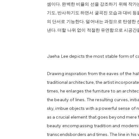
셈이다. 완벽한 비율의 선을 강조하기 위해 작가
기도, 반사하기도 하면서 굴곡진 모습과 대비 
의 단서로 기능한다. 덜어내는 과정으로 탄생한 
낸다. 더할 나위 없이 적절한 유연함으로 시공간
Jaeha Lee depicts the most stable form of c
Drawing inspiration from the eaves of the hal
traditional architecture, the artist incorporat
times, he enlarges the furniture to an archite
the beauty of lines. The resulting curves, ini
sky, imbue objects with a powerful sense of n
as a crucial element that goes beyond mere 
beauty encompassing tradition and modernit
transcendsborders and times. The line in his