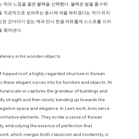
는 먹의 느낌을 품은 블랙을 선택했다. 블랙은 빛을 흡수하
등을 직관적으로 보여주는 동시에 색을 제하겠다는 작가 의지
선은 군더더기 없는 색과 만나 한결 여유롭게 스스로를 드러
을 묶어낸다.
atenary in his wooden objects.
f-hipped roof, a highly regarded structure in Korean
es these elegant curves into his furniture and objects. At
ctural scale or captures the grandeur of buildings and
tially straight and then slowly bending up towards the
egative space and elegance. In Lee’s work, lines serve
formative elements. They evoke a sense of Korean
y, embodying the essence of perfection that
 work, which merges both classicism and modernity, is