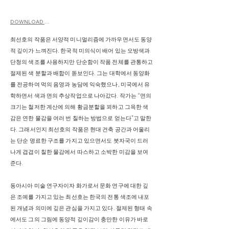
DOWNLOAD CV
최선호의 작품은 서양적 미니멀리즘에 가까우면서도 동양
적 깊이가 느껴진다. 한국적 미의식이 배어 있는 오방색과
단청의 색조를 사용하지만 단순함이 작품 전체를 관통하고
절제된 색 분할과 배합이 돋보인다. 그는 대학에서 동양화
를 전공하여 먹의 음영과 농담에 익숙했으나, 미국에서 유
학하면서 색과 면의 추상작업으로 나아갔다. 작가는 “면의
크기는 철저한 계산에 의해 황금분할을 꾀하고 그윽한 색
감은 연한 물감을 여러 번 칠하는 방법으로 얻는다”고 말한
다. 그래서인지 최선호의 작품은 현대 건축 공간과 어울리
는 단순 명료한 구조를 가지고 있으면서도 붓자국이 드러
나게 겹겹이 칠한 물감에서 따스하고 소박한 미감을 보여
준다.
동아시아 미술 연구자이자 화가로서 문화 연구에 대한 깊
은 조예를 가지고 있는 최선호는 한국의 전통 색조에 내포
된 개념과 의미에 깊은 관심을 가지고 있다. 절제된 형태 속
에서도 그의 그림에 동양적 깊이감이 충만한 이유가 바로