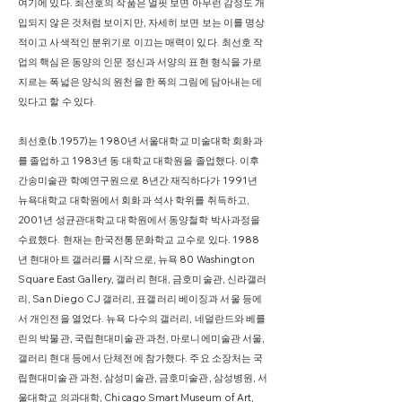
여기에 있다. 최선호의 작품은 얼핏 보면 아무런 감정도 개
입되지 않은 것처럼 보이지만, 자세히 보면 보는 이를 명상
적이고 사색적인 분위기로 이끄는 매력이 있다. 최선호 작
업의 핵심은 동양의 인문 정신과 서양의 표현 형식을 가로
지르는 폭넓은 양식의 원천을 한 폭의 그림에 담아내는 데
있다고 할 수 있다.
최선호​(b.1957)는 1980년 서울대학교 미술대학 회화과
를 졸업하고 1983년 동 대학교 대학원을 졸업했다. 이후
간송미술관 학예연구원으로 8년간 재직하다가 1991년
뉴욕대학교 대학원에서 회화과 석사 학위를 취득하고,
2001년 성균관대학교 대학원에서 동양철학 박사과정을
수료했다. 현재는 한국전통문화학교 교수로 있다. 1988
년 현대아트 갤러리를 시작으로, 뉴욕 80 Washington
Square East Gallery, 갤러리 현대, 금호미술관, 신라갤러
리, San Diego CJ 갤러리, 표갤러리 베이징과 서울 등에
서 개인전을 열었다. 뉴욕 다수의 갤러리, 네덜란드와 베를
린의 박물관, 국립현대미술관 과천, 마로니에미술관 서울,
갤러리 현대 등에서 단체전에 참가했다. 주요 소장처는 국
립현대미술관 과천, 삼성미술관, 금호미술관, 삼성병원, 서
울대학교 의과대학, Chicago Smart Museum of Art,